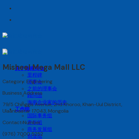
Skip
to
content
Misheel Mega Mall LLC
关于海南商会
里程碑
Category: Engineering
理事会
之前的理事会
Business Address
顾问团
海南企业家的历史
79/5 Chinggis Avenue, 2nd Khoroo, Khan-Uul District,
工作组
Ulaanbaatar 17043, Mongolia
国际事务组
Contact Number
青年组
商务发展组
(976) 7000 5252
创业组