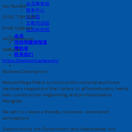
会员事务组
Fax Number
商务中心
公关组
(976) 7011 1588
文教培训组
Email Address
信息科技组
会员
info@mmm.mn
活动和媒体报道
赞助者
Website
联系我们
https://misheel.barilga.mn/
Business Description
Misheel Mega Mall is a construction material and home
hardware megastore that caters to all homebuyers, handy
men, construction engineering and professionals in
Mongolia.
We aim to create a friendly, customer-orientated
atmosphere.
Supported by the Government and Ulaanbaatar city