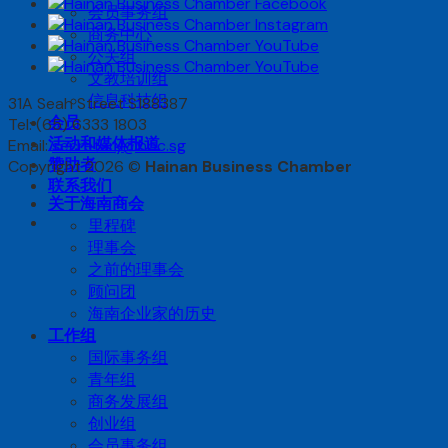
会员事务组
商务中心
公关组
文教培训组
信息科技组
31A Seah Street S188387
会员
Tel: (65) 6333 1803
活动和媒体报道
Email:
secretary@hbc.sg
赞助者
Copyright 2026 ©
Hainan Business Chamber
联系我们
关于海南商会
里程碑
理事会
之前的理事会
顾问团
海南企业家的历史
工作组
国际事务组
青年组
商务发展组
创业组
会员事务组