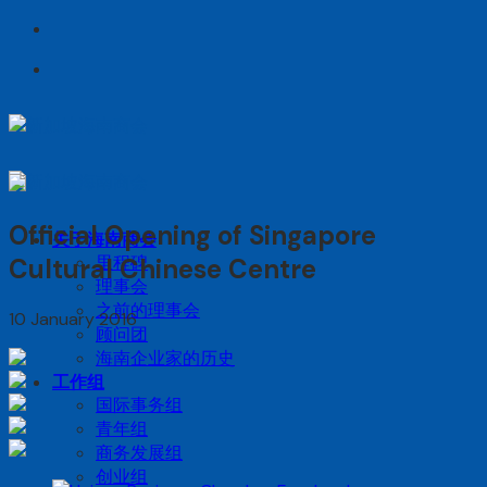
Skip
to
content
Official Opening of Singapore
关于海南商会
里程碑
Cultural Chinese Centre
理事会
之前的理事会
10 January 2016
顾问团
海南企业家的历史
工作组
国际事务组
青年组
商务发展组
创业组